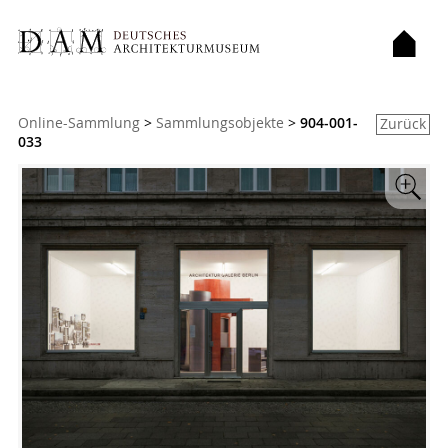
Sie sind hier:
Online-Sammlung
>
Sammlungsobjekte
>
904-001-
Zurück
033
Zoom