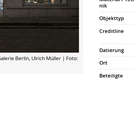
nik
Objekt­typ
Credit­line
Datierung
erie Berlin, Ulrich Müller
| Foto:
Ort
Beteiligte