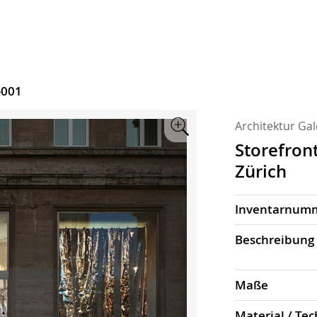
-001
Architektur Gal
Zoom
Storefront
Zürich
Inventarnum
Beschrei­bung
Maße
Material / Tec