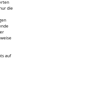
erten
nur die
agen
bende
er
sweise
ts auf