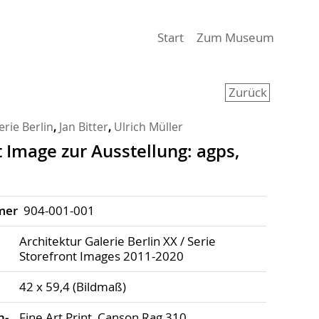
(aktiv)
Start
Zum Museum
Zurück
erie Berlin
,
Jan Bitter
,
Ulrich Müller
 Image zur Ausstellung: agps,
mer
904-001-001
Architektur Galerie Berlin XX / Serie
Storefront Images 2011-2020
42 x 59,4 (Bildmaß)
h­
Fine Art Print, Canson Rag 310