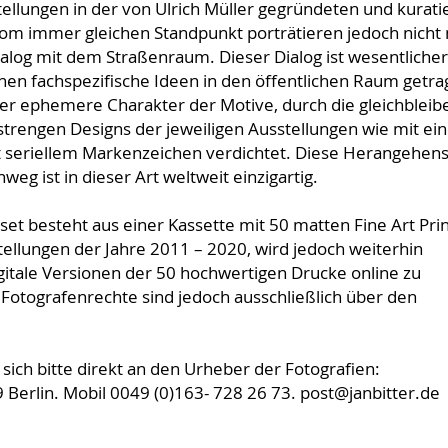
tellungen in der von Ulrich Müller gegründeten und kurati
om immer gleichen Standpunkt porträtieren jedoch nicht 
ialog mit dem Straßenraum. Dieser Dialog ist wesentlicher
enen fachspezifische Ideen in den öffentlichen Raum getr
der ephemere Charakter der Motive, durch die gleichblei
trengen Designs der jeweiligen Ausstellungen wie mit ein
 seriellem Markenzeichen verdichtet. Diese Herangehen
g ist in dieser Art weltweit einzigartig.
besteht aus einer Kassette mit 50 matten Fine Art Prin
ellungen der Jahre 2011 – 2020, wird jedoch weiterhin
igitale Versionen der 50 hochwertigen Drucke online zu
Fotografenrechte sind jedoch ausschließlich über den
ich bitte direkt an den Urheber der Fotografien:
 Berlin. Mobil 0049 (0)163- 728 26 73. post@janbitter.de