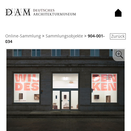
Sie sind hier:
Online-Sammlung
>
Sammlungsobjekte
>
904-001-
Zurück
034
Zoom