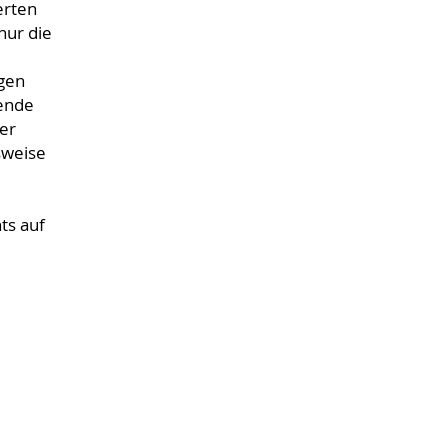
erten
nur die
agen
bende
er
sweise
ts auf