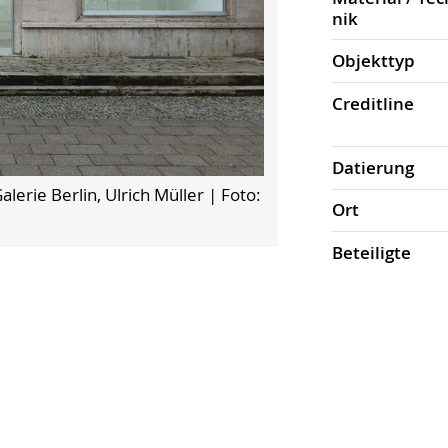
nik
Objekt­typ
Credit­line
Datierung
erie Berlin, Ulrich Müller
| Foto:
Ort
Beteiligte