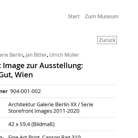
(aktiv)
Start
Zum Museum
Zurück
erie Berlin
,
Jan Bitter
,
Ulrich Müller
t Image zur Ausstellung:
Gut, Wien
mer
904-001-002
Architektur Galerie Berlin XX / Serie
Storefront Images 2011-2020
42 x 59,4 (Bildmaß)
h­
Fine Art Print, Canson Rag 310