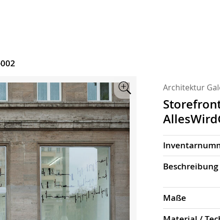
-002
Architektur Gal
Zoom
Storefron
AllesWird
Inventarnum
Beschrei­bung
Maße
Material / Tec