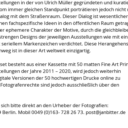
tellungen in der von Ulrich Müller gegründeten und kurati
om immer gleichen Standpunkt porträtieren jedoch nicht 
ialog mit dem Straßenraum. Dieser Dialog ist wesentlicher
enen fachspezifische Ideen in den öffentlichen Raum getr
der ephemere Charakter der Motive, durch die gleichblei
trengen Designs der jeweiligen Ausstellungen wie mit ein
 seriellem Markenzeichen verdichtet. Diese Herangehen
g ist in dieser Art weltweit einzigartig.
besteht aus einer Kassette mit 50 matten Fine Art Prin
ellungen der Jahre 2011 – 2020, wird jedoch weiterhin
igitale Versionen der 50 hochwertigen Drucke online zu
Fotografenrechte sind jedoch ausschließlich über den
ich bitte direkt an den Urheber der Fotografien:
 Berlin. Mobil 0049 (0)163- 728 26 73. post@janbitter.de