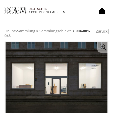
Sie sind hier:
Online-Sammlung
>
Sammlungsobjekte
>
904-001-
Zurück
043
Zoom