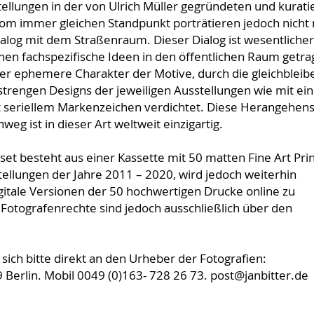
tellungen in der von Ulrich Müller gegründeten und kurati
om immer gleichen Standpunkt porträtieren jedoch nicht 
ialog mit dem Straßenraum. Dieser Dialog ist wesentlicher
enen fachspezifische Ideen in den öffentlichen Raum getr
der ephemere Charakter der Motive, durch die gleichblei
trengen Designs der jeweiligen Ausstellungen wie mit ein
 seriellem Markenzeichen verdichtet. Diese Herangehen
g ist in dieser Art weltweit einzigartig.
besteht aus einer Kassette mit 50 matten Fine Art Prin
ellungen der Jahre 2011 – 2020, wird jedoch weiterhin
igitale Versionen der 50 hochwertigen Drucke online zu
Fotografenrechte sind jedoch ausschließlich über den
ich bitte direkt an den Urheber der Fotografien:
 Berlin. Mobil 0049 (0)163- 728 26 73. post@janbitter.de