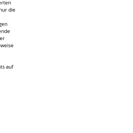
erten
nur die
agen
bende
er
sweise
ts auf