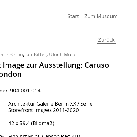
(aktiv)
Start
Zum Museum
Zurück
erie Berlin
,
Jan Bitter
,
Ulrich Müller
t Image zur Ausstellung: Caruso
 London
mer
904-001-014
Architektur Galerie Berlin XX / Serie
Storefront Images 2011-2020
42 x 59,4 (Bildmaß)
h­
Fine Art Print, Canson Rag 310