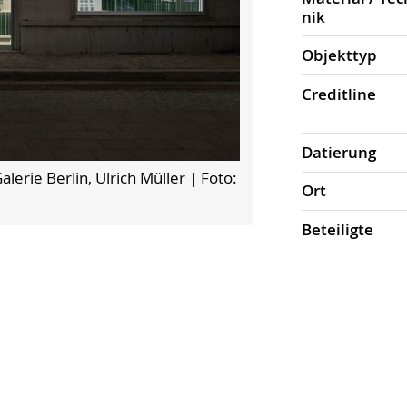
nik
Objekt­typ
Credit­line
Datierung
erie Berlin, Ulrich Müller
| Foto:
Ort
Beteiligte