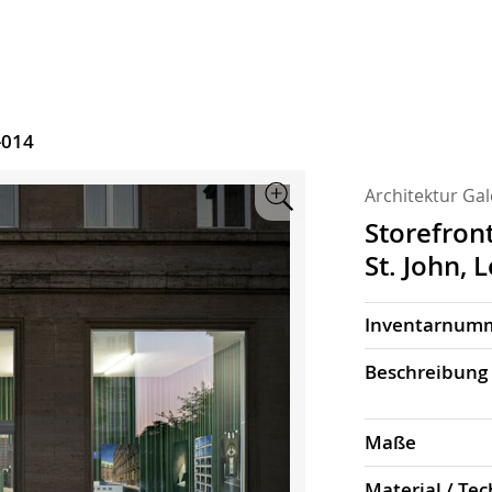
-014
Architektur Gal
Zoom
Storefron
St. John,
Inventarnum
Beschrei­bung
Maße
Material / Tec