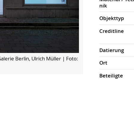
nik
Objekt­typ
Credit­line
Datierung
erie Berlin, Ulrich Müller
| Foto:
Ort
Beteiligte