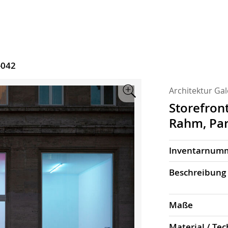
-042
Architektur Gal
Zoom
Storefront
Rahm, Par
Inventarnum
Beschrei­bung
Maße
Material / Tec