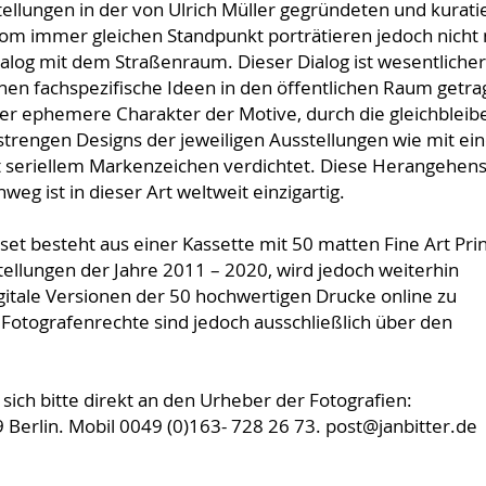
tellungen in der von Ulrich Müller gegründeten und kurati
om immer gleichen Standpunkt porträtieren jedoch nicht 
ialog mit dem Straßenraum. Dieser Dialog ist wesentlicher
enen fachspezifische Ideen in den öffentlichen Raum getr
der ephemere Charakter der Motive, durch die gleichblei
trengen Designs der jeweiligen Ausstellungen wie mit ein
 seriellem Markenzeichen verdichtet. Diese Herangehen
g ist in dieser Art weltweit einzigartig.
besteht aus einer Kassette mit 50 matten Fine Art Prin
ellungen der Jahre 2011 – 2020, wird jedoch weiterhin
igitale Versionen der 50 hochwertigen Drucke online zu
Fotografenrechte sind jedoch ausschließlich über den
ich bitte direkt an den Urheber der Fotografien:
 Berlin. Mobil 0049 (0)163- 728 26 73. post@janbitter.de