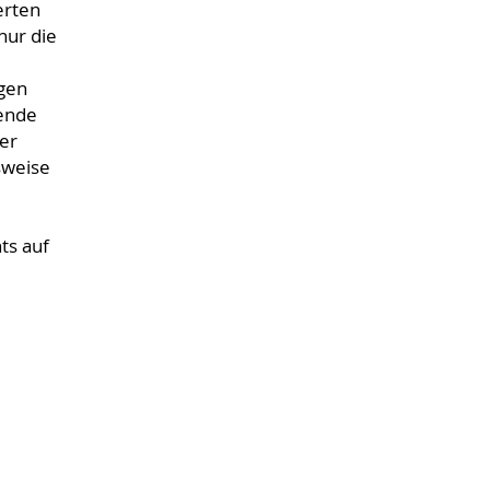
erten
nur die
agen
bende
er
sweise
ts auf