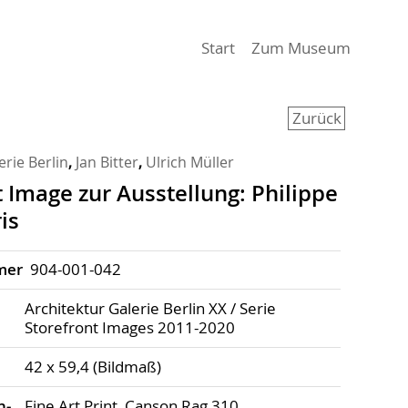
(aktiv)
Start
Zum Museum
Zurück
erie Berlin
,
Jan Bitter
,
Ulrich Müller
 Image zur Ausstellung: Philippe
is
mer
904-001-042
Architektur Galerie Berlin XX / Serie
Storefront Images 2011-2020
42 x 59,4 (Bildmaß)
h­
Fine Art Print, Canson Rag 310