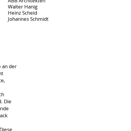
ABB Architekten
Walter Hanig
Heinz Scheid
Johannes Schmidt
 an der
nt
te,
ch
. Die
lnde
Mack
 Diese