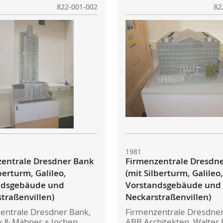
822-001-002
82
1981
entrale Dresdner Bank
Firmenzentrale Dresdn
berturm, Galileo,
(mit Silberturm, Galileo,
ndsgebäude und
Vorstandsgebäude und
traßenvillen)
Neckarstraßenvillen)
entrale Dresdner Bank,
Firmenzentrale Dresdner
 & Mähner + Jochen
ABB Architekten, Walter 