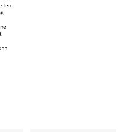
elten:
it
ene
t
Bahn