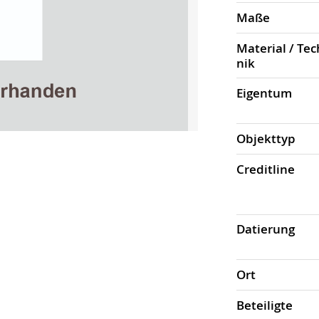
Maße
Material / Tec
nik
Eigen­tum
Objekt­typ
Credit­line
Datierung
Ort
Beteiligte