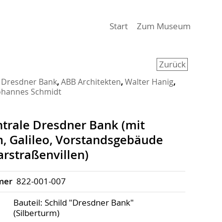
(aktiv)
Start
Zum Museum
Zurück
 Dresdner Bank
,
ABB Architekten
,
Walter Hanig
,
ohannes Schmidt
trale Dresdner Bank (mit
m, Galileo, Vorstandsgebäude
rstraßenvillen)
mer
822-001-007
Bauteil: Schild "Dresdner Bank"
(Silberturm)