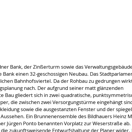
dner Bank, der Zinßerturm sowie das Verwaltungsgebäude
die Bank einen 32-geschossigen Neubau. Das Stadtparlame
lichen Bahnhofsviertel. Da der Rohbau zu gedrungen wirk
ngsplanung nach. Der aufgrund seiner matt glänzenden
e Bau gliedert sich in zwei quadratische, punktsymmetris
er, die zwischen zwei Versorgungstürme eingehängt sind
kleidung sowie die ausgestanzten Fenster und der spiege
s Aussehen. Ein Brunnenensemble des Bildhauers Heinz 
r Jürgen Ponto benannten Vorplatz zur Weserstraße ab.
 die zukunftsweisende Entwurfshaltung der Planer wider.