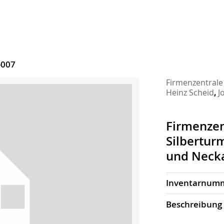
-007
Firmenzentrale
Heinz Scheid
,
J
Firmenzen
Silbertur
und Necka
Inventarnum
Beschrei­bung