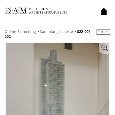
Sie sind hier:
Online-Sammlung
>
Sammlungsobjekte
>
822-001-
Zurück
002
Zoom