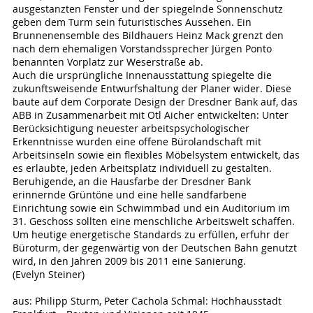
ausgestanzten Fenster und der spiegelnde Sonnenschutz
geben dem Turm sein futuristisches Aussehen. Ein
Brunnenensemble des Bildhauers Heinz Mack grenzt den
nach dem ehemaligen Vorstandssprecher Jürgen Ponto
benannten Vorplatz zur Weserstraße ab.
Auch die ursprüngliche Innenausstattung spiegelte die
zukunftsweisende Entwurfshaltung der Planer wider. Diese
baute auf dem Corporate Design der Dresdner Bank auf, das
ABB in Zusammenarbeit mit Otl Aicher entwickelten: Unter
Berücksichtigung neuester arbeitspsychologischer
Erkenntnisse wurden eine offene Bürolandschaft mit
Arbeitsinseln sowie ein flexibles Möbelsystem entwickelt, das
es erlaubte, jeden Arbeitsplatz individuell zu gestalten.
Beruhigende, an die Hausfarbe der Dresdner Bank
erinnernde Grüntöne und eine helle sandfarbene
Einrichtung sowie ein Schwimmbad und ein Auditorium im
31. Geschoss sollten eine menschliche Arbeitswelt schaffen.
Um heutige energetische Standards zu erfüllen, erfuhr der
Büroturm, der gegenwärtig von der Deutschen Bahn genutzt
wird, in den Jahren 2009 bis 2011 eine Sanierung.
(Evelyn Steiner)
aus: Philipp Sturm, Peter Cachola Schmal: Hochhausstadt