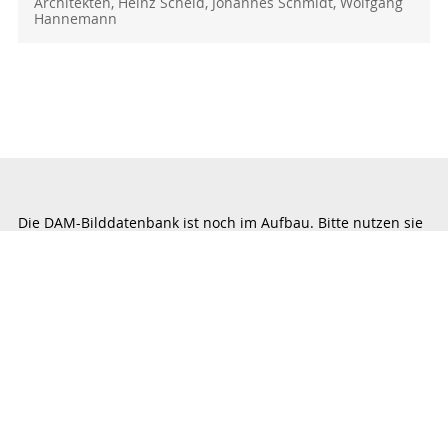
Architekten, Heinz Scheid, Johannes Schmidt, Wolfgang
Hannemann
Die DAM-Bilddatenbank ist noch im Aufbau. Bitte nutzen sie
daher für die Recherche weiterhin ergänzend auch den
Datenaltbestand „Architekten A-Z“
mit Basisdaten zu den
einzelnen Architektenbeständen und nehmen bei Bedarf
über
dam.archiv@stadt-frankfurt.de
Kontakt mit uns auf.
© DAM Deutsches Architekturmuseum
Barrierefreiheit
Impressum
Datenschutz