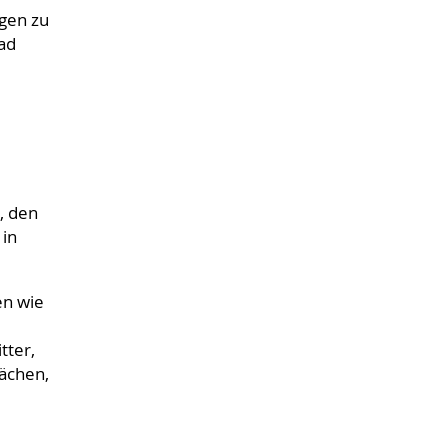
ngen zu
ad
, den
 in
en wie
tter,
lächen,