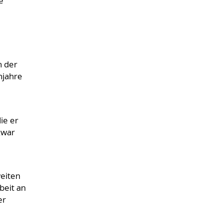
e
n der
njahre
ie er
zwar
weiten
beit an
er