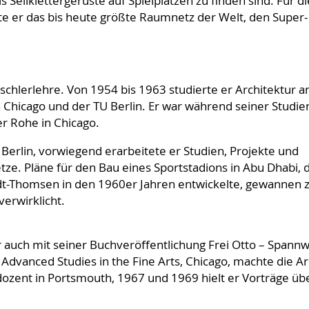
Seilklettergerüste auf Spielplätzen zu finden sind. Für di
e er das bis heute größte Raumnetz der Welt, den Super-
schlerlehre. Von 1954 bis 1963 studierte er Architektur a
n Chicago und der TU Berlin. Er war während seiner Studie
r Rohe in Chicago.
 Berlin, vorwiegend erarbeitete er Studien, Projekte und
 Pläne für den Bau eines Sportstadions in Abu Dhabi, d
t-Thomsen in den 1960er Jahren entwickelte, gewannen 
erwirklicht.
 auch mit seiner Buchveröffentlichung Frei Otto – Spann
Advanced Studies in the Fine Arts, Chicago, machte die Ar
ozent in Portsmouth, 1967 und 1969 hielt er Vorträge üb