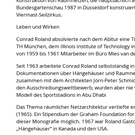
Konstruktion von Raumnetzen, die hauptsächlich als 
Bundesgartenschau 1987 in Düsseldorf konstruiert
Viermast-Seilzirkus.
Leben und Wirken
Conrad Roland absolvierte nach dem Abitur eine Ti
TH München, dem Illinois Institute of Technology i
von 1959 bis 1961 Mitarbeiter im Büro Mies van de
Seit 1963 arbeitete Conrad Roland selbstständig in
Dokumentationen über Hängehäuser und Raumnetze.
zusammen mit dem Architekten Jörn-Peter Schmid
den Ausschreibungswettbewerb, wurden aber nie v
Modell des Sportstadions in Abu Dhabi
Das Thema räumlicher Netzarchitektur vertiefte er
(1965). Ein Stipendium der Graham Foundation for 
dieser Monografie möglich. 1967 war Roland Gastd
„Hängehäuser“ in Kanada und den USA.