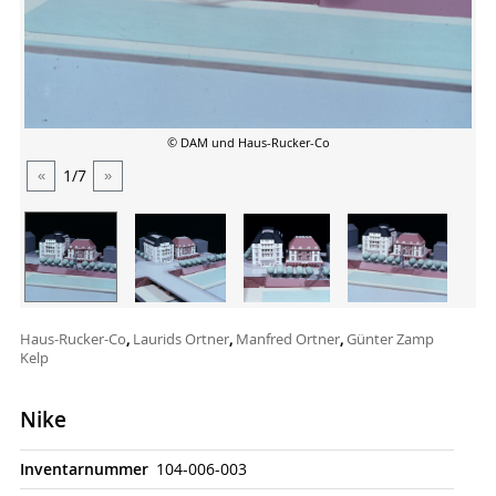
© DAM und Haus-Rucker-Co
1
/7
«
»
Haus-Rucker-Co
,
Laurids Ortner
,
Manfred Ortner
,
Günter Zamp
Kelp
Nike
Inventarnummer
104-006-003