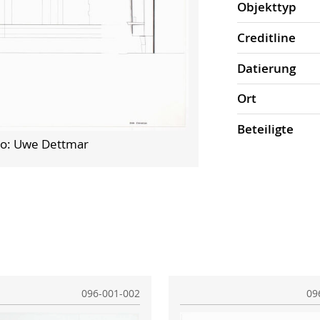
Objekt­typ
Credit­line
Datierung
Ort
Beteiligte
to: Uwe Dettmar
096-001-002
09