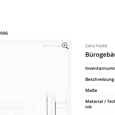
-006
Zaha Hadid
Zoom
Bürogebä
Inventarnum
Beschrei­bung
Maße
Material / Tec
nik