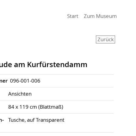
(aktiv)
Start
Zum Museum
Zurück
ude am Kurfürstendamm
mer
096-001-006
Ansichten
84 x 119 cm (Blattmaß)
h­
Tusche, auf Transparent