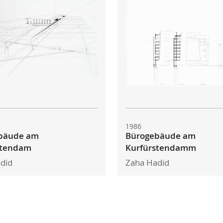
1986
bäude am
Bürogebäude am
stendam
Kurfürstendamm
did
Zaha Hadid