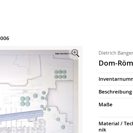
-006
Dietrich Banger
Zoom
Dom-Römer
Inventarnum
Beschrei­bung
Maße
Material / Tec
nik