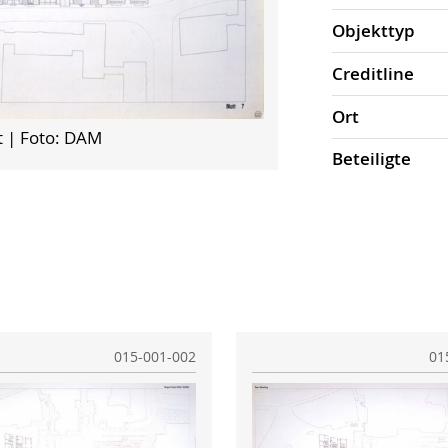
Objekt­typ
Credit­line
Ort
t
| Foto: DAM
Beteiligte
015-001-002
01