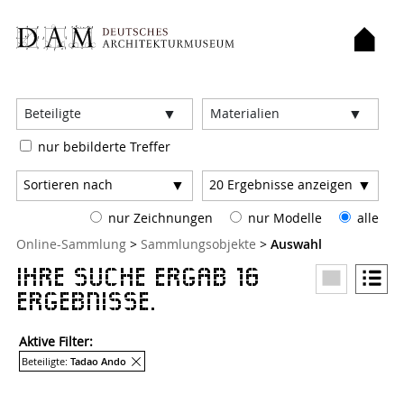
Filter:
Beteiligte
Materialien
nur bebilderte Treffer
Sortieren nach
20
Ergebnisse anzeigen
nur Zeichnungen
nur Modelle
alle
Sie sind hier:
Online-Sammlung
>
Sammlungsobjekte
>
Auswahl
Ihre Suche ergab 16
Ergebnisse.
Aktive Filter:
Entferne Filter
Beteiligte:
Tadao Ando