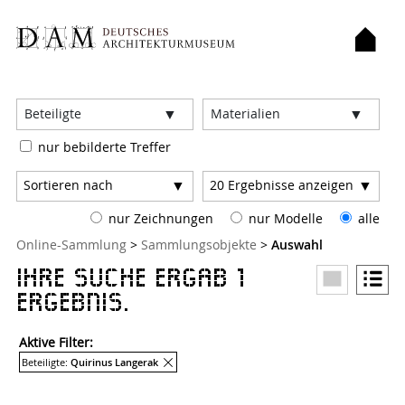
Filter:
Beteiligte
Materialien
nur bebilderte Treffer
Sortieren nach
20
Ergebnisse anzeigen
nur Zeichnungen
nur Modelle
alle
Sie sind hier:
Online-Sammlung
>
Sammlungsobjekte
>
Auswahl
Ihre Suche ergab 1
Ergebnis.
Aktive Filter:
Entferne Filter
Beteiligte:
Quirinus Langerak