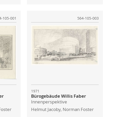
4-105-001
564-105-003
1971
er
Bürogebäude Willis Faber
Innenperspektive
Foster
Helmut Jacoby, Norman Foster