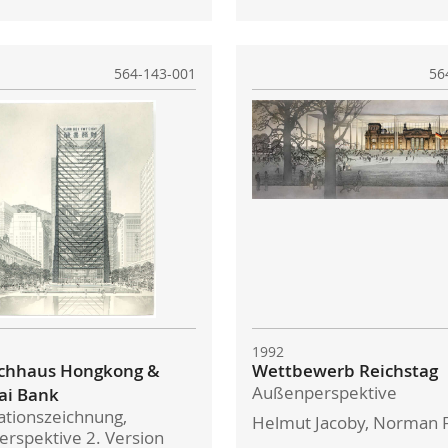
564-143-001
56
1992
chhaus Hongkong &
Wettbewerb Reichstag
Außenperspektive
ai Bank
ationszeichnung,
Helmut Jacoby, Norman 
rspektive 2. Version