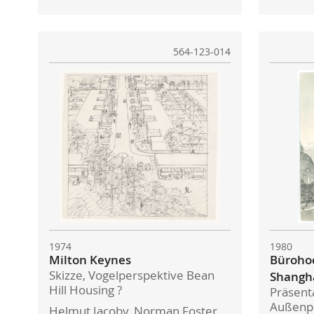
564-123-014
1974
1980
Milton Keynes
Büroho
Skizze, Vogelperspektive Bean
Shangh
Hill Housing ?
Präsent
Außenpe
Helmut Jacoby, Norman Foster