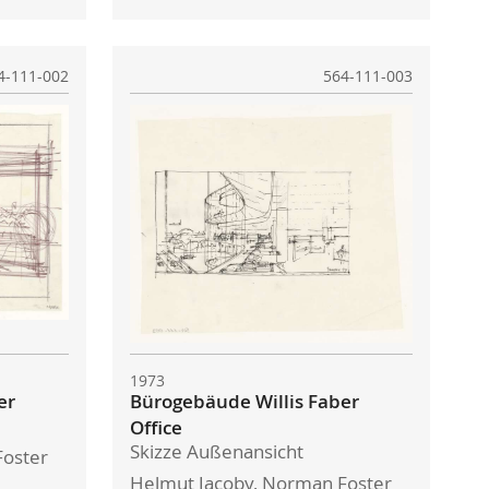
4-111-002
564-111-003
1973
er
Bürogebäude Willis Faber
Office
Skizze Außenansicht
Foster
Helmut Jacoby, Norman Foster