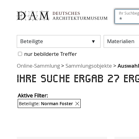
Ihr Suchbeg
Filter:
Beteiligte
Materialien
nur bebilderte Treffer
Sie sind hier:
Online-Sammlung
>
Sammlungsobjekte
>
Auswah
Ihre Suche ergab 27 Erg
Aktive Filter:
Entferne Filter
Beteiligte:
Norman Foster