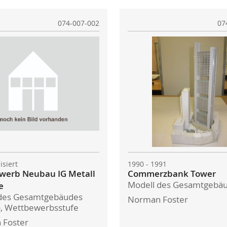
074-007-002
07
lisiert
1990 - 1991
werb Neubau IG Metall
Commerzbank Tower
Modell des Gesamtgebä
e
 des Gesamtgebäudes
Norman Foster
z), Wettbewerbsstufe
 Foster