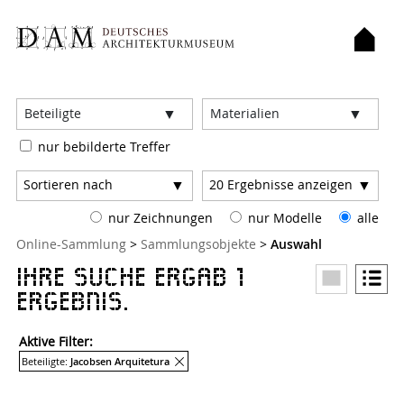
Filter:
Beteiligte
Materialien
nur bebilderte Treffer
Sortieren nach
20
Ergebnisse anzeigen
nur Zeichnungen
nur Modelle
alle
Sie sind hier:
Online-Sammlung
>
Sammlungsobjekte
>
Auswahl
Ihre Suche ergab 1
Ergebnis.
Aktive Filter:
Entferne Filter
Beteiligte:
Jacobsen Arquitetura