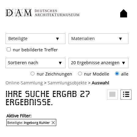
Filter:
Beteiligte
Materialien
nur bebilderte Treffer
Sortieren nach
20
Ergebnisse anzeigen
nur Zeichnungen
nur Modelle
alle
Sie sind hier:
Online-Sammlung
>
Sammlungsobjekte
>
Auswahl
Ihre Suche ergab 27
Ergebnisse.
Aktive Filter:
Entferne Filter
Beteiligte:
Ingeborg Kuhler