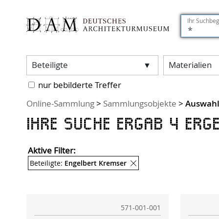
Ihr Suchbeg
Filter:
Beteiligte
Materialien
nur bebilderte Treffer
Sie sind hier:
Online-Sammlung
>
Sammlungsobjekte
>
Auswah
Ihre Suche ergab 4 Erge
Aktive Filter:
Entferne Filter
Beteiligte:
Engelbert Kremser
571-001-001