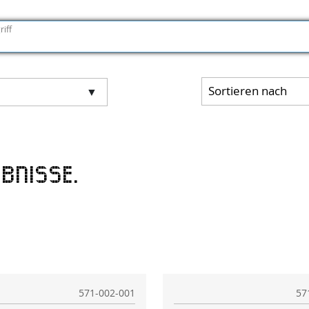
riff
Sortieren nach
l
bnisse.
571-002-001
57